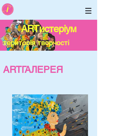
АRTистеріум
територія творчості
ARTГАЛЕРЕЯ