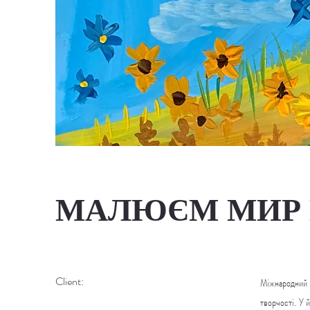
МАЛЮЄМ МИР Н
Client:
Міжнародний 
творчості. У 