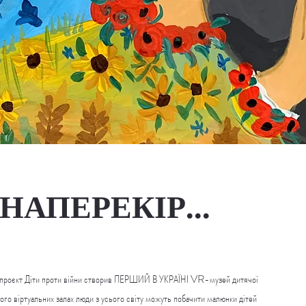
АПЕРЕКІР...
проєкт Діти проти війни створив ПЕРШИЙ В УКРАЇНІ VR-музей дитячої
його віртуальних залах люди з усього світу можуть побачити малюнки дітей