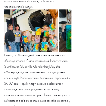
школи малювання зібралися, щоб втілити 
«соняшниковий» задум.
Цікаво, що Міжнародний день соняшника має свою 
«бойову» історію. Свято називається International 
Sunflower Guerrilla Gardening Day або 
«Міжнародний день партизанського висаджування 
соняшнику». Його заснували «садівники-партизани» у 
2007 році. Термін «партизанське садівництво» 
застосовується до упорядження землі, на яку 
садівники немає законних прав. Найчастіше ентузіасти 
займаються посівом соняшника на занедбаних землях, 