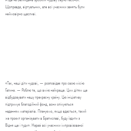
Щоправда, віртуальних, але всі учасники занять були 
неймовірно щасливі.
«Так, наші діти чудові, — розповідає про свою місію 
Галина. — Роблю те, що вмію найкраще. Цим дітям ще 
відбудовувати нашу прекрасну країну. Цю ініціативу 
підтримує благодійний фонд, вони опікуються 
наданням матеріалів. Плануємо, якщо вдасться, такий 
же проєкт організувати в Братиславі, буду їздити з 
Відня ще і туди». Наразі всі учасники імпровізованої 