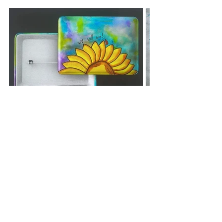
Віднині кожен може собі мати такий теплий соняшник 
на грудях. Щоб думати про Україну, допомагати їй і 
плекати зустріч!
Останні пости
Дивитися всі