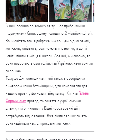
Їх нині посіяно по всьому світу... За приблизними 
підрахунками батьківщину полишило 2 мільйони дітей. 
Вони світять там відображеним сонцем рідної землі, 
малюють, співають, розписують писаночки, а деякі 
навіть пішли в місцеві школи. Але всі, ми знаємо, всі 
вони повертають свої голівки за Україною, наче соняхи 
за сонцем.
Тому до Дня соняшника, який також є своєрідним 
символом нашої батьківщини, діти намалювали для 
нашого проєкту цю незвичайну квітку. Киянка 
Галина 
Сорочинська
 проводить заняття з українськими 
дітьми, які опинилися у Відні через воєнні дії і 
потребують відновлення. Вже після перших занять 
вона надіслала нам ці прекрасні малюнки.
А ще на Великдень зробили чудову серію пасочок. 