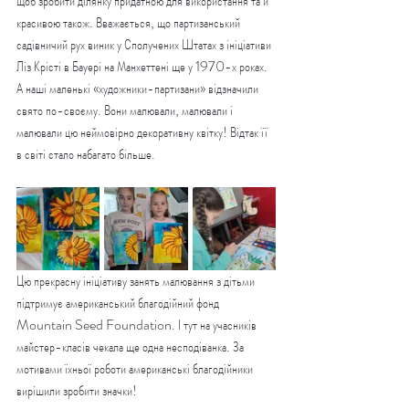
щоб зробити ділянку придатною для використання та й 
красивою також. Вважається, що партизанський 
садівничий рух виник у Сполучених Штатах з ініціативи 
Ліз Крісті в Бауері на Манхеттені ще у 1970-х роках. 
А наші маленькі «художники-партизани» відзначили 
свято по-своєму. Вони малювали, малювали і 
малювали цю неймовірно декоративну квітку! Відтак її 
в світі стало набагато більше.
Цю прекрасну ініціативу занять малювання з дітьми 
підтримує американський благодійний фонд 
Mountain Seed Foundation. І тут на учасників 
майстер-класів чекала ще одна несподіванка. За 
мотивами їхньої роботи американські благодійники 
вирішили зробити значки!