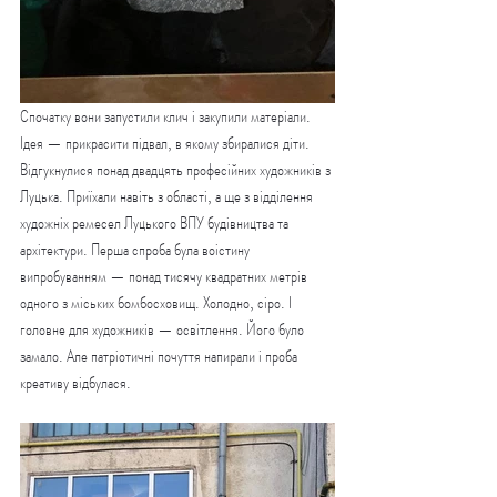
Спочатку вони запустили клич і закупили матеріали. 
Ідея — прикрасити підвал, в якому збиралися діти. 
Відгукнулися понад двадцять професійних художників з 
Луцька. Приїхали навіть з області, а ще з відділення 
художніх ремесел Луцького ВПУ будівництва та 
архітектури. Перша спроба була воістину 
випробуванням — понад тисячу квадратних метрів 
одного з міських бомбосховищ. Холодно, сіро. І 
головне для художників — освітлення. Його було 
замало. Але патріотичні почуття напирали і проба 
креативу відбулася.