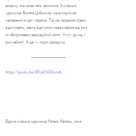
донечку, яка чекає тата-захисника. А київська 
художниця Віолета Цибочкіна і сама сприймає 
малювання як арт-терапію. Під час творення страхи 
відступають, навіть відступили переживання від того 
як обстрілювали евакуаційний потяг. А тут і думка, і 
руки зайняті. А ще — поруч однодумці.
https://youtu.be/ZPcsE3G0vmA
Відома київська художниця Наталя Мелесь, сама 
родом з Луцька. Вона також тут. «Бункер не має 
лякати», — переконана художниця. З-під її пензля 