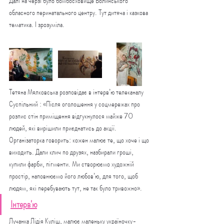
Далі на черзі було бомбосховище Волинського 
обласного перинатального центру. Тут дитяча і казкова 
тематика. І зрозуміла.
Тетяна Мялковська розповідає в інтерв’ю телеканалу 
Суспільний : «Після оголошення у соцмережах про 
розпис стін приміщення відгукнулося майже 70 
людей, які вирішили приєднатись до акції. 
Організаторка говорить: кожен малює те, що хоче і що 
виходить. Дали клич по друзях, назбирали гроші, 
купили фарби, пігменти. Ми створюємо художній 
простір, наповнюємо його любов’ю, для того, щоб 
людям, які перебувають тут, не так було тривожно».
Інтерв'ю
Лучанка Лідія Куліш, малює маленьку україночку-