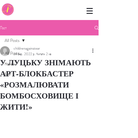
Пост
All Posts
childrenagainstwar
All Posts
31 бер. 2022 р.
Читати 2 хв
У ЛУЦЬКУ ЗНІМАЮТЬ
Новини
АРТ-БЛОКБАСТЕР
Блог
«РОЗМАЛЮВАТИ
БОМБОСХОВИЩЕ І
ЖИТИ!»