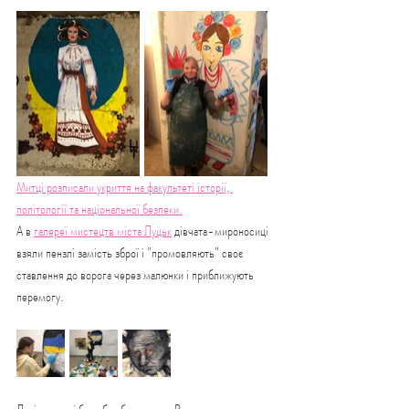
Митці розписали укриття на факультеті історії, 
політології та національної безпеки.
А в 
галереї мистецтв міста Луцьк
 дівчата-мироносиці 
взяли пензлі замість зброї і "промовляють" своє 
ставлення до ворога через малюнки і приближують 
перемогу.