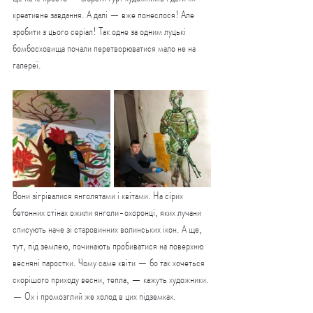
креативне завдання. А далі — вже понеслося! Але 
зробити з цього серіал! Так одне за одним луцькі 
бомбосховища почали перетворюватися мало не на 
галереї.
Вони зігрівалися янголятами і квітами. На сірих 
бетонних стінах ожили янголи-охоронці, яких лучани 
списують наче зі старовинних волинських ікон. А ще, 
тут, під землею, починають пробиватися на поверхню 
весняні паростки. Чому саме квіти — бо так хочеться 
скорішого приходу весни, тепла, — кажуть художники. 
— Ох і промозглий же холод в цих підземках.