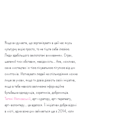
Якщо ви думаєте, що зорганізувати в цей час якусь 
культурну акцію просто, то не тіште себе ілюзією. 
Люди здебільшого заклопотані виживанням. Страх, 
шалений тиск обставин, невідомість… Але, можливо, 
саме мистецтво і є тією лікувальною пігулкою від цих 
симптомів. Мотивувати людей на спільнодіяння можна 
лише за умови, якщо ти довів дієвість своїх ініціатив, 
якщо в тебе навколо величезна інформаційна 
бульбашка однодумців, соратників, доброчинців. 
Тетяні Мялковській
, арт-куратору, арт-терапевту, 
арт-волонтеру… це вдалося. Її ініціативи добре відомі 
в місті, адже вона цим займається ще з 2014, коли 