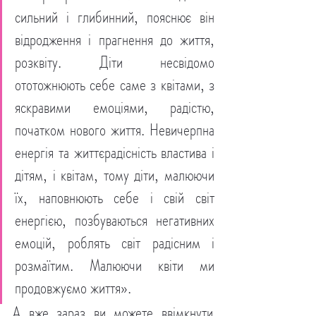
сильний і глибинний, пояснює він 
відродження і прагнення до життя, 
розквіту. Діти несвідомо 
ототожнюють себе саме з квітами, з 
яскравими емоціями, радістю, 
початком нового життя. Невичерпна 
енергія та життєрадісність властива і 
дітям, і квітам, тому діти, малюючи 
їх, наповнюють себе і свій світ 
енергією, позбуваються негативних 
емоцій, роблять світ радісним і 
розмаїтим. Малюючи квіти ми 
продовжуємо життя».
А вже зараз ви можете ввімкнути 