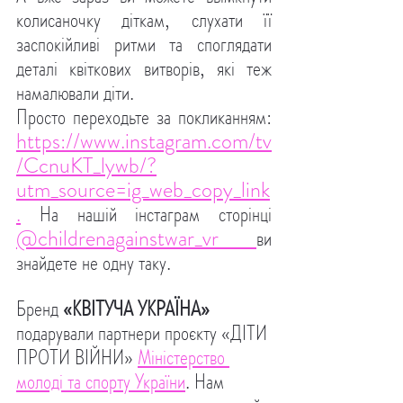
колисаночку діткам, слухати її 
заспокійливі ритми та споглядати 
деталі квіткових витворів, які теж 
намалювали діти. 
Просто переходьте за покликанням: 
https://www.instagram.com/tv
/CcnuKT_lywb/?
utm_source=ig_web_copy_link
.
На нашій інстаграм сторінці 
@childrenagainstwar_vr 
ви 
знайдете не одну таку.
Бренд 
«КВІТУЧА УКРАЇНА»
подарували партнери проєкту «ДІТИ 
ПРОТИ ВІЙНИ» 
Міністерство 
молоді та спорту України
. Нам 