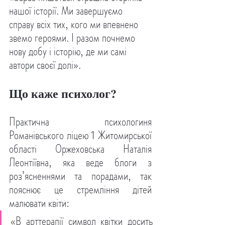
нашої історії. Ми завершуємо 
справу всіх тих, кого ми впевнено 
звемо героями. І разом почнемо 
нову добу і історію, де ми самі 
автори своєї долі».
Що каже психолог?
Практична психологиня 
Романівського ліцею 1 Житомирської 
області Оржеховська Наталія 
Леонтіївна, яка веде блоги з 
роз’ясненнями та порадами, так 
пояснює це стремління дітей 
малювати квіти: 
«В арттерапії символ квітки досить 