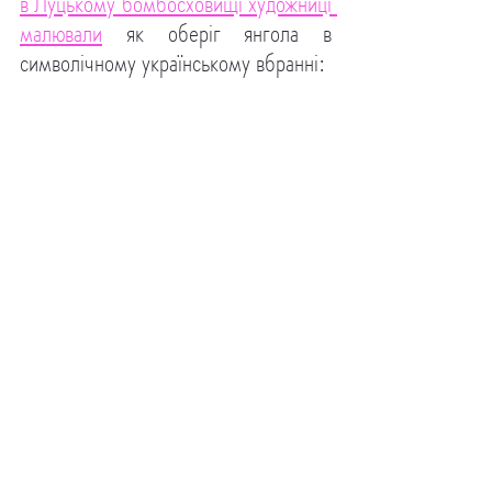
в Луцькому бомбосховищі художниці 
малювали
 як оберіг янгола в 
символічному українському вбранні: