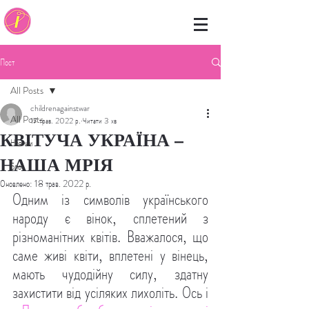
Пост
All Posts
childrenagainstwar
All Posts
17 трав. 2022 р.
Читати 3 хв
КВІТУЧА УКРАЇНА –
Новини
НАША МРІЯ
Блог
Оновлено:
18 трав. 2022 р.
Одним із символів українського 
народу є вінок, сплетений з 
різноманітних квітів. Вважалося, що 
саме живі квіти, вплетені у вінець, 
мають чудодійну силу, здатну 
захистити від усіляких лихоліть. Ось і 