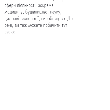
сфери діяльності, зокрема 
медицину, будівництво, науку, 
цифрові технології, виробництво. До 
речі, ви теж можете побачити тут 
свою:
Щоб «вилікувати рани від куль», 
залишені російськими загарбниками 
на парканах, жителька Торонто 