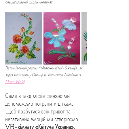
спеціалізованої школи-інтернат
Петриківський розпис / Малюнки дітей-біженців, які 
зараз мешкають у Польщі м. Бельхатов / Керівниця: 
Dora Wald
Саме в таке місце спокою ми 
допоможемо потрапити діткам. 
Щоб позбутися всіх тривог та 
негативних емоцій ми створюємо 
VR-кімнату «Квітуча Україна»
, 